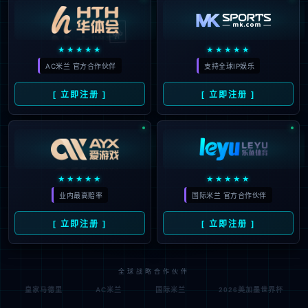
🃏
★★★★★
★★★★★
AC米兰 官方合作伙伴
支持全球IP娱乐
[ 立即注册 ]
[ 立即注册 ]
★★★★★
★★★★★
业内最高赔率
国际米兰 官方合作伙伴
[ 立即注册 ]
[ 立即注册 ]
全球战略合作伙伴
皇家马德里
AC米兰
国际米兰
2026美加墨世界杯