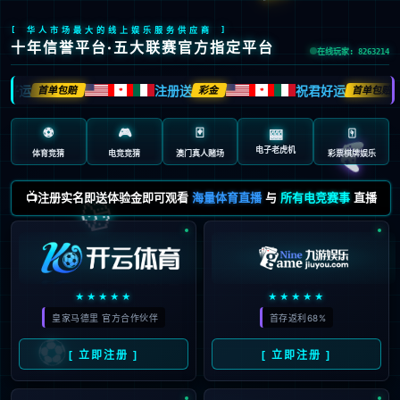
[ 华人市场最大的线上娱乐服务供应商 ]
十年信誉平台·五大联赛官方指定平台
在线玩家: 8263214
君好运
注册送
祝君好运
首单包赔
彩金
首单包赔
🍁
🍁
⚽
🎮
🃏
🀄️
🎰
🎮
电子老虎机
体育竞猜
电竞竞猜
澳门真人赌场
彩票棋牌娱乐
🎲
📺注册实名即送体验金即可观看
海量体育直播
与
所有电竞赛事
直播
★★★★★
★★★★★
皇家马德里 官方合作伙伴
首存返利68%
⚽
[ 立即注册 ]
[ 立即注册 ]