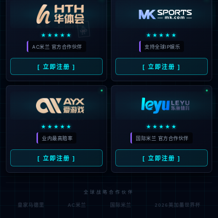
🃏
★★★★★
★★★★★
AC米兰 官方合作伙伴
支持全球IP娱乐
[ 立即注册 ]
[ 立即注册 ]
★★★★★
★★★★★
业内最高赔率
国际米兰 官方合作伙伴
[ 立即注册 ]
[ 立即注册 ]
全球战略合作伙伴
皇家马德里
AC米兰
国际米兰
2026美加墨世界杯